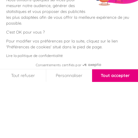
mesurer notre audience, générer des
statistiques et vous proposer des publicités
les plus adaptées afin de vous offrir la meilleure expérience de jeu
possible.
C'est OK pour vous ?
Pour modifier vos préférences par la suite, cliquez sur le lien
'Préférences de cookies' situé dans le pied de page.
Lire la politique de confidentialité
Consentements certifiés par
Tout refuser
Personnaliser
Tout accepter
Axeptio consent
Plateforme de Gestion du Consentement : Personnalisez vos Option
Notre plateforme vous permet d'adapter et de gérer vos paramètres de
Accueil
Domiciliation commerciale
Pourquoi choisir la domiciliation commerciale pour votre
entreprise ?